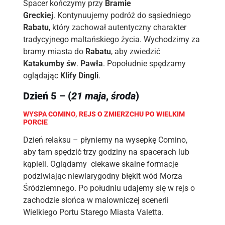
Spacer kończymy przy
Bramie
Greckiej
. Kontynuujemy podróż do sąsiedniego
Rabatu
, który zachował autentyczny charakter
tradycyjnego maltańskiego życia. Wychodzimy za
bramy miasta do
Rabatu
, aby zwiedzić
Katakumby św
.
Pawła
. Popołudnie spędzamy
oglądając
Klify Dingli
.
Dzień 5 – (
21 maja
,
środa
)
WYSPA COMINO, REJS O ZMIERZCHU PO WIELKIM
PORCIE
Dzień relaksu – płyniemy na wysepkę Comino,
aby tam spędzić trzy godziny na spacerach lub
kąpieli. Oglądamy ciekawe skalne formacje
podziwiając niewiarygodny błękit wód Morza
Śródziemnego. Po południu udajemy się w rejs o
zachodzie słońca w malowniczej scenerii
Wielkiego Portu Starego Miasta Valetta.