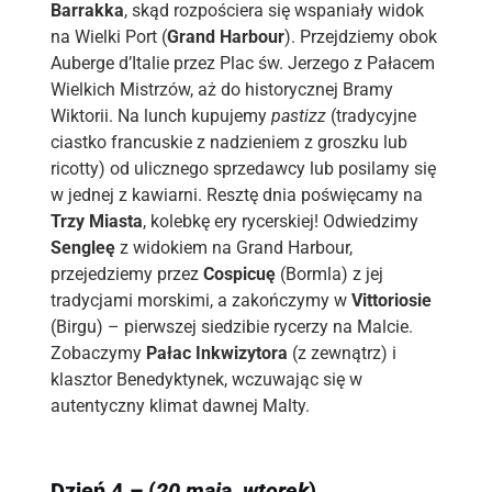
Barrakka
, skąd rozpościera się wspaniały widok
na Wielki Port (
Grand Harbour
). Przejdziemy obok
Auberge d’Italie przez Plac św. Jerzego z Pałacem
Wielkich Mistrzów, aż do historycznej Bramy
Wiktorii. Na lunch kupujemy
pastizz
(tradycyjne
ciastko francuskie z nadzieniem z groszku lub
ricotty) od ulicznego sprzedawcy lub posilamy się
w jednej z kawiarni. Resztę dnia poświęcamy na
Trzy Miasta
, kolebkę ery rycerskiej! Odwiedzimy
Sengleę
z widokiem na Grand Harbour,
przejedziemy przez
Cospicuę
(Bormla) z jej
tradycjami morskimi, a zakończymy w
Vittoriosie
(Birgu) – pierwszej siedzibie rycerzy na Malcie.
Zobaczymy
Pałac Inkwizytora
(z zewnątrz) i
klasztor Benedyktynek, wczuwając się w
autentyczny klimat dawnej Malty.
Dzień 4 – (
20 maja
,
wtorek
)