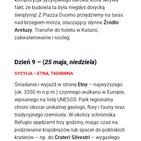
fakt, że budowla ta była niegdyś dorycką
świątynią! Z Piazza Duomo przejdziemy na taras
nad brzegiem morza, otaczający słynne
Źródło
Aretuzy
. Transfer do hotelu w Katanii,
zakwaterowanie i nocleg.
Dzień 9 – (
25 maja
,
niedziela
)
SYCYLIA – ETNA, TAORMINA
Śniadanie i wyjazd w stronę
Etny
– najwyższego
(ok. 3350 m n.p.m.) czynnego wulkanu w Europie,
wpisanego na listę UNESCO. Park regionalny
chroni obszar unikalnej geologii, flory i fauny oraz
tradycyjnego rzemiosła. W okolicy schroniska
Refugio spędzamt trzy godziny, mając czas na
podziwianie krajobrazów lub spacer do pobliskich
kraterów – np. do
Crateri Silvestri
– wygasłego