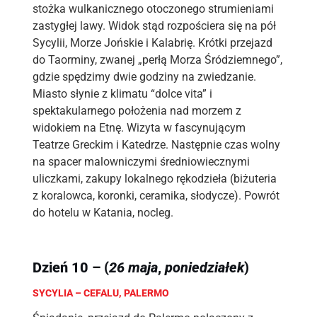
stożka wulkanicznego otoczonego strumieniami
zastygłej lawy. Widok stąd rozpościera się na pół
Sycylii, Morze Jońskie i Kalabrię. Krótki przejazd
do Taorminy, zwanej „perłą Morza Śródziemnego”,
gdzie spędzimy dwie godziny na zwiedzanie.
Miasto słynie z klimatu “dolce vita” i
spektakularnego położenia nad morzem z
widokiem na Etnę. Wizyta w fascynującym
Teatrze Greckim i Katedrze. Następnie czas wolny
na spacer malowniczymi średniowiecznymi
uliczkami, zakupy lokalnego rękodzieła (biżuteria
z koralowca, koronki, ceramika, słodycze). Powrót
do hotelu w Katania, nocleg.
Dzień 10 – (
26 maja
,
poniedziałek
)
SYCYLIA – CEFALU, PALERMO