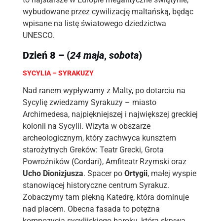
wybudowane przez cywilizację maltańską, będąc
wpisane na listę światowego dziedzictwa
UNESCO.
Dzień 8 – (
24 maja
,
sobota
)
SYCYLIA – SYRAKUZY
Nad ranem wypływamy z Malty, po dotarciu na
Sycylię zwiedzamy Syrakuzy – miasto
Archimedesa, najpiękniejszej i największej greckiej
kolonii na Sycylii. Wizyta w obszarze
archeologicznym, który zachwyca kunsztem
starożytnych Greków: Teatr Grecki, Grota
Powroźników (Cordari), Amfiteatr Rzymski oraz
Ucho Dionizjusza
. Spacer po
Ortygii
, małej wyspie
stanowiącej historyczne centrum Syrakuz.
Zobaczymy tam piękną Katedrę, która dominuje
nad placem. Obecna fasada to potężna
kompozycja sycylijskiego baroku, która skrywa