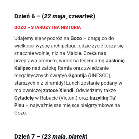
Dzień 6 – (
22 maja
,
czwartek
)
GOZO – STAROŻYTNA HISTORIA
Udajemy się w podróż na
Gozo
– drugą co do
wielkości wyspę archipelagu, gdzie życie toczy się
znacznie wolniej niż na Malcie. Czeka nas
przeprawa promem, widok na legendarną
Jaskinię
Kalipso
nad zatoką Ramla oraz zwiedzanie
megalitycznych świątyń
Ggantija
(UNESCO),
starszych niż piramidy! Lunch zostanie podany w
malowniczej
zatoce Xlendi
. Odwiedzimy także
Cytadelę
w Rabacie (Victorii) oraz
bazylikę Ta’
Pinu
– najważniejsze miejsce pielgrzymkowe na
Gozo.
Dzień 7 – (
23 maja
,
piątek
)