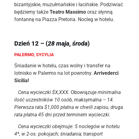
bizantyjskie, muzułmańskie i łacińskie. Podziwiać
będziemy także
Teatro Massimo
oraz słynną
fontannę na Piazza Pretoria. Nocleg w hotelu.
Dzień 12 – (
28 maja
,
środa
)
PALERMO, SYCYLIA
Śniadanie w hotelu, czas wolny i transfer na
lotnisko w Palermo na lot powrotny.
Arrivederci
Sicilia!
Cena wycieczki $X,XXX.
Obowiązuje
minimalna
ilość uczestników 10 osób, maksymalna – 14.
Pierwsza rata $1,000 płatna w chwili zapisu, druga
rata płatna 45 dni przed terminem wycieczki.
Cena wycieczki obejmuje: 5 noclegów w hotelu
4*, w 2-os. pokojach; śniadania; transport