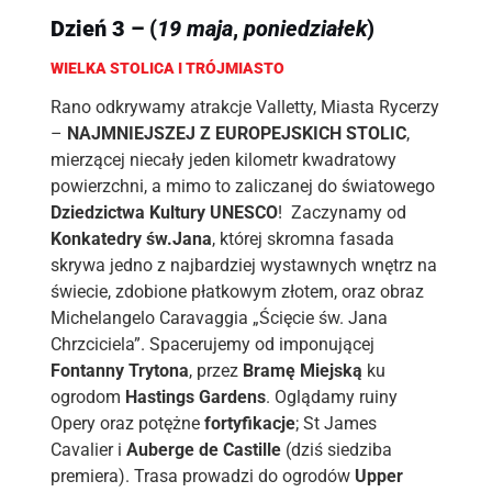
Dzień 3 –
(
19 maja
,
poniedziałek
)
WIELKA STOLICA I TRÓJMIASTO
Rano odkrywamy atrakcje Valletty, Miasta Rycerzy
–
NAJMNIEJSZEJ Z EUROPEJSKICH STOLIC
,
mierzącej niecały jeden kilometr kwadratowy
powierzchni, a mimo to zaliczanej do światowego
Dziedzictwa Kultury UNESCO
! Zaczynamy od
Konkatedry św.Jana
, której skromna fasada
skrywa jedno z najbardziej wystawnych wnętrz na
świecie, zdobione płatkowym złotem, oraz obraz
Michelangelo Caravaggia „Ścięcie św. Jana
Chrzciciela”. Spacerujemy od imponującej
Fontanny Trytona
, przez
Bramę Miejską
ku
ogrodom
Hastings Gardens
. Oglądamy ruiny
Opery oraz potężne
fortyfikacje
; St James
Cavalier i
Auberge de Castille
(dziś siedziba
premiera). Trasa prowadzi do ogrodów
Upper