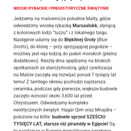
WIOSKI RYBACKIE I PREHISTORYCZNE ŚWIĄTYNIE
Jedziemy na malownicze południe Malty, gdzie
odwiedzimy wioskę rybacką
Marsaxlokk
, słynącą
z kolorowych łodzi “luzzu” i z lokalnego targu.
Następnie udamy się do
Błękitnej Groty
(
Blue
Grotto
), do której – przy sprzyjającej pogodzie –
możliwy jest rejs łodzią do jaskiń morskich (płatny
dodatkowo). Resztę dnia spędzamy na bliskich
spotkaniach ze starożytnością, gdyż cywilizacja
na Malcie zaczęła się rozwijać ponad 7 tysięcy lat
temu! Z tamtego okresu pochodzi najstarsza
ceramika, podczas gdy pierwsze, większe budowle
zaczęto wznosić około 3,600 lat przed
Chrystusem. Odwiedzamy kompleks
neolitycznych świątyń Hagar Qim oraz Mnajdra –
położone na klifie
budowle sprzed SZEŚCIU
TYSIĘCY LAT, starsze niż piramidy w Egipcie!
Są
to najstarsze w Europie megalityczne świątynie,