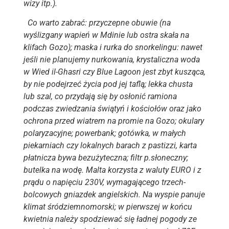
wizy itp.).
Co warto zabrać: przyczepne obuwie (na
wyślizgany wapień w Mdinie lub ostra skała na
klifach Gozo); maska i rurka do snorkelingu: nawet
jeśli nie planujemy nurkowania, krystaliczna woda
w Wied il-Ghasri czy Blue Lagoon jest zbyt kusząca,
by nie podejrzeć życia pod jej taflą; lekka chusta
lub szal, co przydają się by osłonić ramiona
podczas zwiedzania świątyń i kościołów oraz jako
ochrona przed wiatrem na promie na Gozo; okulary
polaryzacyjne; powerbank; gotówka, w małych
piekarniach czy lokalnych barach z pastizzi, karta
płatnicza bywa bezużyteczna; filtr p.słoneczny;
butelka na wodę. Malta korzysta z waluty EURO i z
prądu o napięciu 230V, wymagającego trzech-
bolcowych gniazdek angielskich. Na wyspie panuje
klimat śródziemnomorski; w pierwszej w końcu
kwietnia należy spodziewać się ładnej pogody ze