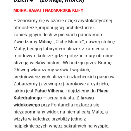
MDINA, RABAT I NADMORSKIE KLIFY
Przenosimy się w czasie dzięki arystokratycznej
atmosferze, imponującej architekturze i
zapierającym dech w piersiach panoramom.
Zwiedzamy
Mdinę
, „Ciche Miasto”, dawną stolicę
Malty, będącą labiryntem uliczek z kamienia o
miodowym kolorze, gdzie potężne mury obronne
strzegą wieków historii. Wchodząc przez Bramę
Główną wkraczamy w świat wąskich,
średniowiecznych uliczek i szlacheckich pałaców.
Zobaczymy (z zewnątrz) barokowe arcydzieło,
jakim jest
Pałac Vilhena
, i dojdziemy do
Placu
Katedralnego
– serca miasta. Z
tarasu
widokowego
przy Fontanella roztacza się
niezapomniany widok na niemal całą Maltę, a
wizyta w katedrze przybliży jedno z
najpiękniejszych wnętrz sakralnych na wyspie.