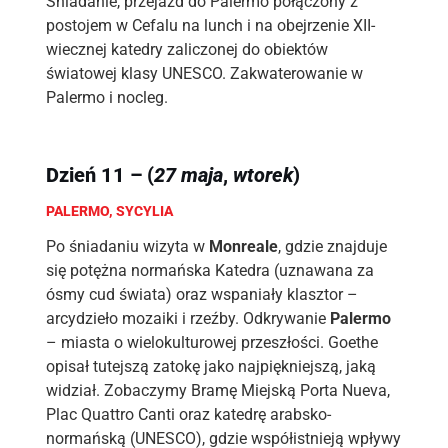
Śniadanie, przejazd do Palermo połączony z
postojem w Cefalu na lunch i na obejrzenie XII-
wiecznej katedry zaliczonej do obiektów
światowej klasy UNESCO. Zakwaterowanie w
Palermo i nocleg.
Dzień 11 – (
27 maja
,
wtorek
)
PALERMO, SYCYLIA
Po śniadaniu wizyta w
Monreale
, gdzie znajduje
się potężna normańska Katedra (uznawana za
ósmy cud świata) oraz wspaniały klasztor –
arcydzieło mozaiki i rzeźby. Odkrywanie
Palermo
– miasta o wielokulturowej przeszłości. Goethe
opisał tutejszą zatokę jako najpiękniejszą, jaką
widział. Zobaczymy Bramę Miejską Porta Nueva,
Plac Quattro Canti oraz katedrę arabsko-
normańską (UNESCO), gdzie współistnieją wpływy