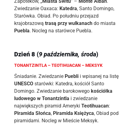
Zapoteków, „
Miasta Świtu
” –
Monte Alban
.
Zwiedzanie Oaxaca:
Katedra
, Santo Domingo,
Starówka. Obiad. Po południu przejazd
krajobrazową
trasą przy wulkanach
do miasta
Puebla
. Nocleg na starówce Puebla.
Dzień
8
(
9 października, środa
)
TONANTZINTLA – TEOTIHUACAN – MEKSYK
Śniadanie. Zwiedzanie
Puebli
i wpisanej na listę
UNESCO
starówki: Katedra, kościół Santo
Domingo. Zwiedzanie barokowego
kościółka
ludowego w Tonantzintla
i zwiedzanie
największych piramid Ameryki
Teotihuacan
:
Piramida Słońca
,
Piramida Księżyca
, Obiad pod
piramidami. Nocleg w Mieście Meksyk.