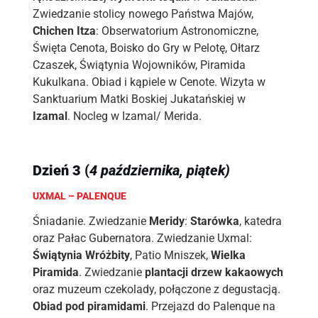
Zwiedzanie stolicy nowego Państwa Majów,
Chichen Itza
: Obserwatorium Astronomiczne,
Święta Cenota, Boisko do Gry w Pelotę, Ołtarz
Czaszek, Świątynia Wojowników, Piramida
Kukulkana. Obiad i kąpiele w Cenote. Wizyta w
Sanktuarium Matki Boskiej Jukatańskiej w
Izamal
. Nocleg w Izamal/ Merida.
Dzień
3
(
4
października, piątek)
UXMAL – PALENQUE
Śniadanie. Zwiedzanie
Meridy
:
Starówka
, katedra
oraz Pałac Gubernatora. Zwiedzanie Uxmal:
Świątynia Wróżbity
, Patio Mniszek,
Wielka
Piramida
. Zwiedzanie
plantacji drzew kakaowych
oraz muzeum czekolady, połączone z degustacją.
Obiad pod piramidami
. Przejazd do Palenque na