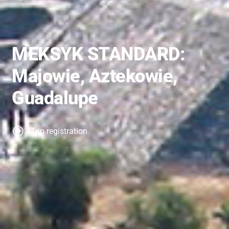
MEKSYK STANDARD:
Majowie, Aztekowie,
Guadalupe
Trip registration