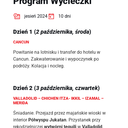
Program Wycieczki
jesień 2024
10 dni
Dzień
1
(
2 października, środa
)
CANCUN
Powitanie na lotnisku i transfer do hotelu w
Cancun. Zakwaterowanie i wypoczynek po
podróży. Kolacja i nocleg.
Dzień
2
(
3 października, czwartek
)
VALLADOLID – CHICHEN ITZA- IKKIL – IZAMAL –
MERIDA
Śniadanie. Przejazd przez majańskie wioski w
interior
Półwyspu Jukatan
. Przystanek przy
rękodzielniczej
wytwórni tequili
w
Valladolid
.