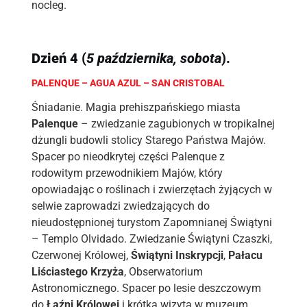
nocleg.
Dzień
4
(
5 października, sobota
).
PALENQUE – AGUA AZUL – SAN CRISTOBAL
Śniadanie. Magia prehiszpańskiego miasta
Palenque
– zwiedzanie zagubionych w tropikalnej
dżungli budowli stolicy Starego Państwa Majów.
Spacer po nieodkrytej części Palenque z
rodowitym przewodnikiem Majów, który
opowiadając o roślinach i zwierzętach żyjących w
selwie zaprowadzi zwiedzających do
nieudostępnionej turystom Zapomnianej Świątyni
– Templo Olvidado. Zwiedzanie Świątyni Czaszki,
Czerwonej Królowej,
Świątyni Inskrypcji
,
Pałacu
Liściastego Krzyża
, Obserwatorium
Astronomicznego. Spacer po lesie deszczowym
do
Łaźni Królowej
i krótka wizyta w muzeum.