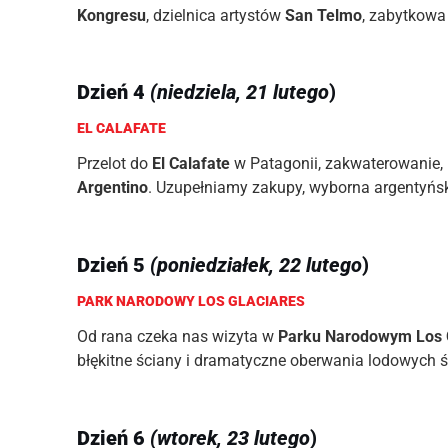
Kongresu
, dzielnica artystów
San Telmo
, zabytkow
Dzień 4
(niedziela, 21 lutego
)
EL CALAFATE
Przelot do
El Calafate
w Patagonii, zakwaterowanie,
Argentino
. Uzupełniamy zakupy, wyborna argentyńsk
Dzień 5
(poniedziałek, 22 lutego
)
PARK NARODOWY LOS GLACIARES
Od rana czeka nas wizyta w
Parku Narodowym Los 
błękitne ściany i dramatyczne oberwania lodowych śc
Dzień 6
(wtorek, 23 lutego
)