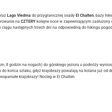
raz
Lago Viedma
do przygranicznej osady
El Chalten
, bazy hi
erowanie na
CZTERY
kolejne noce w zapewniającym zasłużony 
 ciągu następnych trzech dni na odpowiednią do hikingu pogodę,
9 km, 8 godzin na nogach) do górskiego jeziora u podnóży wynio
a do końca szlaku, gdyż krajobrazy powalają na kolana już od d
ą wspaniałe krajobrazy! Nocleg w El Chalten.