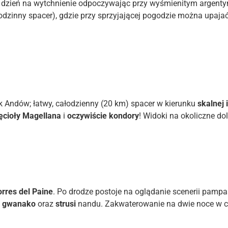
zień na wytchnienie odpoczywając przy wyśmienitym argentyńs
odzinny spacer), gdzie przy sprzyjającej pogodzie można upaja
 Andów; łatwy, całodzienny (20 km) spacer w kierunku
skalnej 
ęcioły Magellana
i
oczywiście kondory
! Widoki na okoliczne dol
rres del Paine
. Po drodze postoje na oglądanie scenerii pampa
h
gwanako
oraz
strusi
nandu. Zakwaterowanie na dwie noce w 