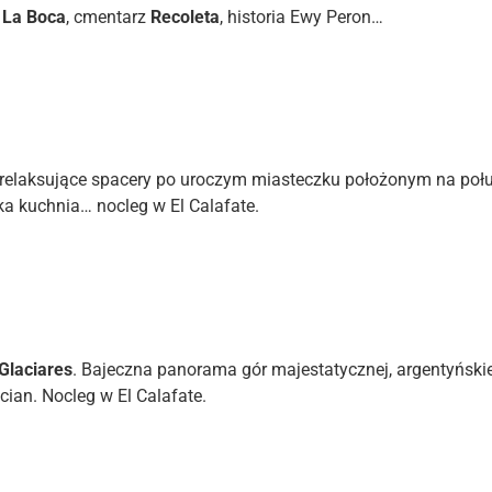
a
La Boca
, cmentarz
Recoleta
, historia Ewy Peron…
 relaksujące spacery po uroczym miasteczku położonym na po
a kuchnia… nocleg w El Calafate.
Glaciares
. Bajeczna panorama gór majestatycznej, argentyńskiej
ian. Nocleg w El Calafate.