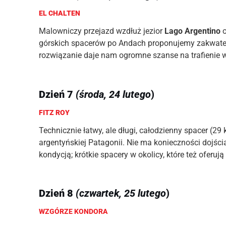
EL CHALTEN
Malowniczy przejazd wzdłuż jezior
Lago Argentino
o
górskich spacerów po Andach proponujemy zakwat
rozwiązanie daje nam ogromne szanse na trafienie w
Dzień 7
(środa, 24 lutego
)
FITZ ROY
Technicznie łatwy, ale długi, całodzienny spacer (2
argentyńskiej Patagonii. Nie ma konieczności dojści
kondycją; krótkie spacery w okolicy, które też oferuj
Dzień 8
(czwartek, 25 lutego
)
WZGÓRZE KONDORA