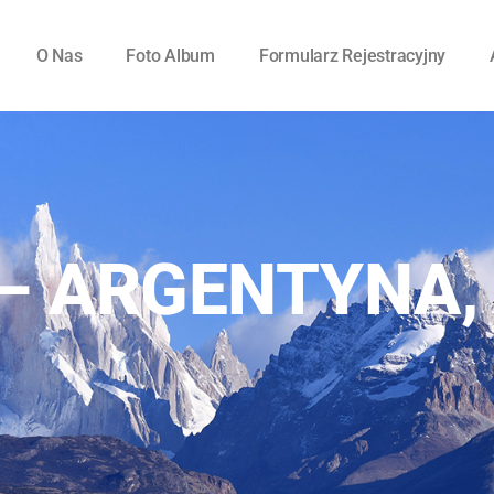
O Nas
Foto Album
Formularz Rejestracyjny
 ARGENTYNA, C
7