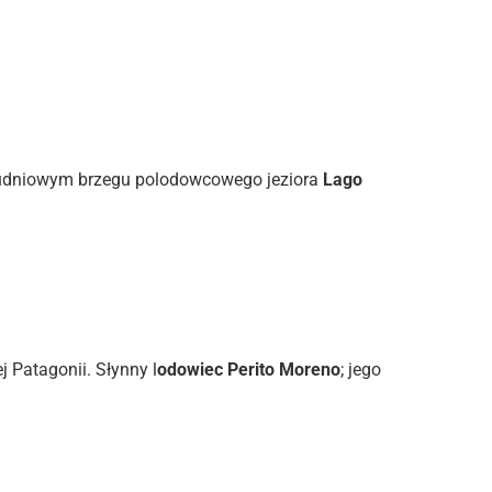
łudniowym brzegu polodowcowego jeziora
Lago
 Patagonii. Słynny l
odowiec Perito Moreno
; jego