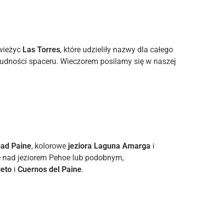
 wieżyc
Las Torres
, które udzieliły nazwy dla całego
trudności spaceru. Wieczorem posilamy się w naszej
ad Paine
, kolorowe
jeziora Laguna Amarga
i
 nad jeziorem Pehoe lub podobnym,
ieto
i
Cuernos del Paine
.