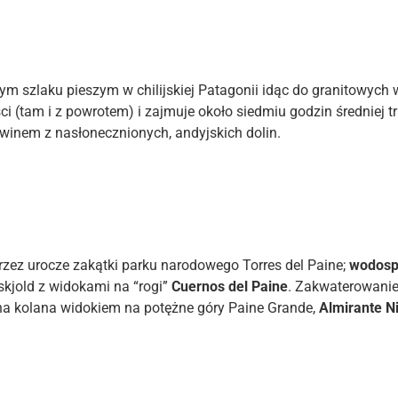
ym szlaku pieszym w chilijskiej Patagonii idąc do granitowych
ci (tam i z powrotem) i zajmuje około siedmiu godzin średniej 
 winem z nasłonecznionych, andyjskich dolin.
rzez urocze zakątki parku narodowego Torres del Paine;
wodosp
skjold z widokami na “rogi”
Cuernos del Paine
. Zakwaterowanie
na kolana widokiem na potężne góry Paine Grande,
Almirante N