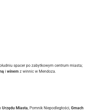
o południu spacer po zabytkowym centrum miasta;
ną
i
winem
z winnic w Mendoza.
h
Urzędu Miasta
, Pomnik Niepodległości,
Gmach