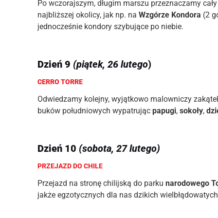
Po wczorajszym, długim marszu przeznaczamy cały d
najbliższej okolicy, jak np. na
Wzgórze Kondora
(2 g
jednocześnie kondory szybujące po niebie.
Dzień 9
(piątek, 26 lutego
)
CERRO TORRE
Odwiedzamy kolejny, wyjątkowo malowniczy zakątek
buków południowych wypatrując
papugi
,
sokoły
,
dzi
Dzień 10
(sobota, 27 lutego)
PRZEJAZD DO CHILE
Przejazd na stronę chilijską do parku
narodowego To
jakże egzotycznych dla nas dzikich wielbłądowatyc