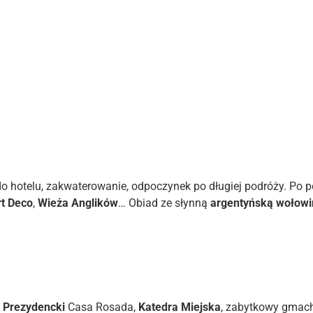
r do hotelu, zakwaterowanie, odpoczynek po długiej podróży. P
rt Deco
,
Wieża Anglików
… Obiad ze słynną
argentyńską wołowi
 Prezydencki
Casa Rosada,
Katedra Miejska
, zabytkowy gmac