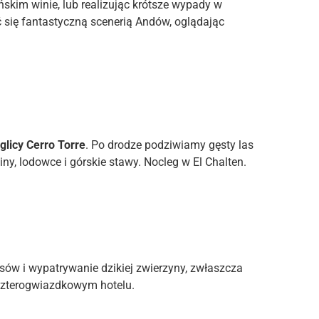
kim winie, lub realizując krótsze wypady w
ć się fantastyczną scenerią Andów, oglądając
iglicy Cerro Torre
. Po drodze podziwiamy gęsty las
iny, lodowce i górskie stawy. Nocleg w El Chalten.
sów i wypatrywanie dzikiej zwierzyny, zwłaszcza
czterogwiazdkowym hotelu.