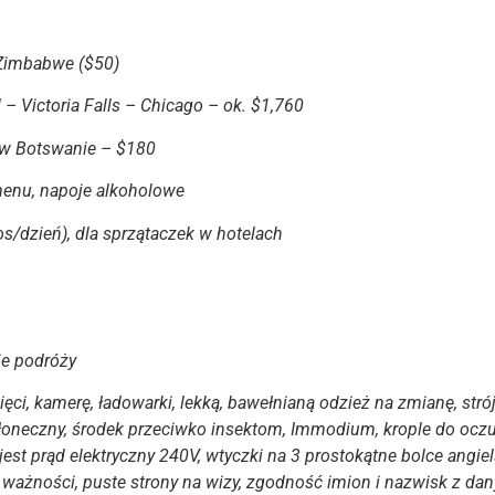
 Zimbabwe ($50)
– Victoria Falls – Chicago – ok. $1,760
w Botswanie – $180
menu, napoje alkoholowe
s/dzień), dla sprzątaczek w hotelach
ie podróży
kamerę, ładowarki, lekką, bawełnianą odzież na zmianę, strój k
łoneczny, środek przeciwko insektom, Immodium, krople do oczu.
st prąd elektryczny 240V, wtyczki na 3 prostokątne bolce angie
ważności, puste strony na wizy, zgodność imion i nazwisk z da