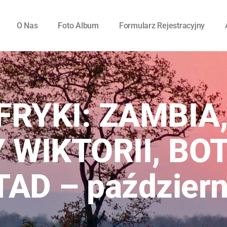
O Nas
Foto Album
Formularz Rejestracyjny
FRYKI: ZAMBIA
WIKTORII, BO
AD – październ