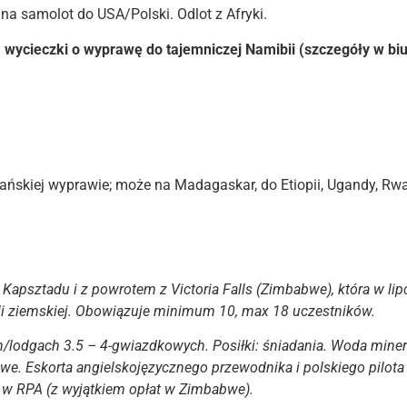
a na samolot do USA/Polski. Odlot z Afryki.
a wycieczki o wyprawę do tajemniczej Namibii (szczegóły w 
kiej wyprawie; może na Madagaskar, do Etiopii, Ugandy, Rwandy,
Kapsztadu i z powrotem z Victoria Falls (Zimbabwe), która w lip
li ziemskiej. Obowiązuje minimum 10, max 18 uczestników.
/lodgach 3.5 – 4-gwiazdkowych. Posiłki: śniadania. Woda minera
we. Eskorta angielskojęzycznego przewodnika i polskiego pilota
 w RPA (z wyjątkiem opłat w Zimbabwe).