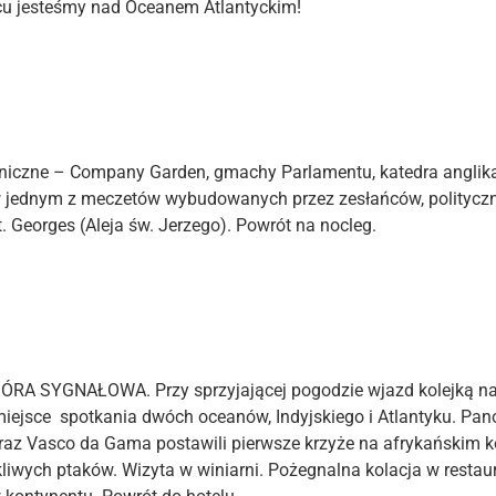
cu jesteśmy nad Oceanem Atlantyckim!
niczne – Company Garden, gmachy Parlamentu, katedra anglikań
w jednym z meczetów wybudowanych przez zesłańców, polityczny
. Georges (Aleja św. Jerzego). Powrót na nocleg.
 SYGNAŁOWA. Przy sprzyjającej pogodzie wjazd kolejką na
– miejsce spotkania dwóch oceanów, Indyjskiego i Atlantyku. 
oraz Vasco da Gama postawili pierwsze krzyże na afrykańskim 
liwych ptaków. Wizyta w winiarni. Pożegnalna kolacja w restaur