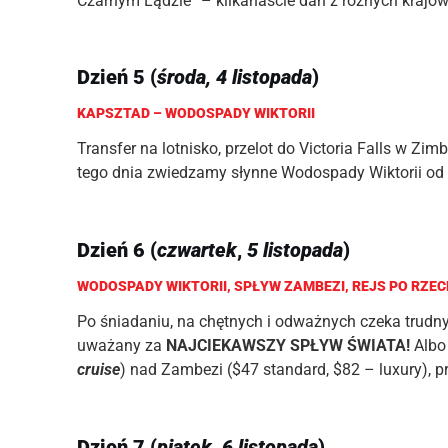
Czarnym Lądzie” – kilkanaście dań z różnych krajów
Dzień 5 (
środa, 4 listopada
)
KAPSZTAD – WODOSPADY WIKTORII
Transfer na lotnisko, przelot do Victoria Falls w Z
tego dnia zwiedzamy słynne Wodospady Wiktorii od 
Dzień 6 (
czwartek
,
5 listopada
)
WODOSPADY WIKTORII,
SPŁYW ZAMBEZI, REJS PO RZEC
Po śniadaniu, na chętnych i odważnych czeka trudny
uważany za
NAJCIEKAWSZY SPŁYW ŚWIATA!
Albo
cruise
) nad Zambezi ($47 standard, $82 – luxury), p
Dzień 7 (
piątek, 6 listopada
)