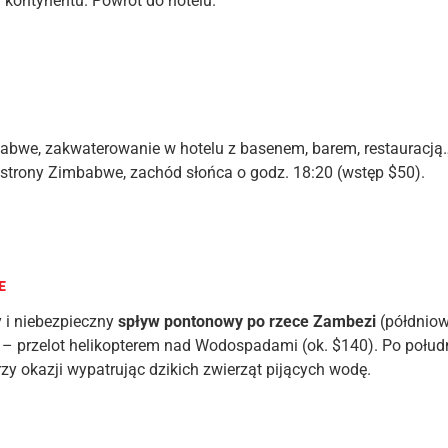
 kontynentu. Powrót do hotelu.
imbabwe, zakwaterowanie w hotelu z basenem, barem, restauracją
strony Zimbabwe, zachód słońca o godz. 18:20 (wstęp $50).
E
 i niebezpieczny
spływ pontonowy po rzece Zambezi
(półdniow
 – przelot helikopterem nad Wodospadami (ok. $140). Po połud
rzy okazji wypatrując dzikich zwierząt pijących wodę.