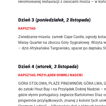
renomowanej restauracji z owocami morza – w koń
Dzień 3 (
poniedziałek, 2 listopada
)
KAPSZTAD
Zwiedzanie miasta: zamek Cape Castle, ogrody bota
Malay Quarter na zboczu Góry Sygnałowej. Wizyta 
– dziś Afrykańskie Targowisko, spacer po deptaku St
Dzień 4 (
wtorek, 3 listopada
)
KAPSZTAD, PRZYLĄDEK DOBREJ NADZIEI
GÓRA STOŁOWA, PLAŻE PINGWINÓW, GÓRA LWA, GÓRA
do zatoki Hout Bay i na Przylądek Dobrej Nadziei 
gdzie słynni portugalscy żeglarze Bartolomeo Diaz 
pingwinów przylądkowych, znanej z kolonii tych urok