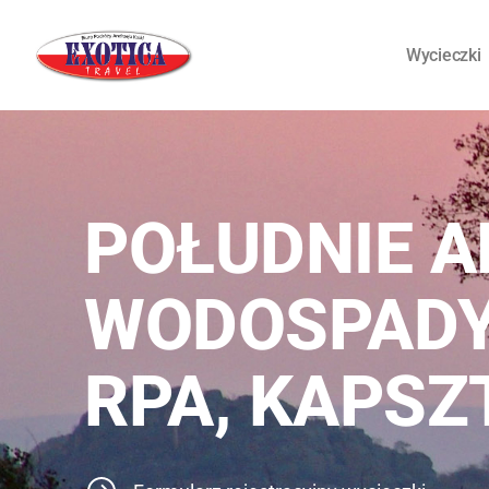
Wycieczki
POŁUDNIE A
WODOSPADY 
RPA, KAPSZT