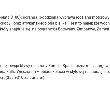
łatą $180): poranna, 3-godzinna wyprawa łodziami motorowym
okodyli oraz afrykańskiego orła bielika – jest to najlepsze wodn
óry znajduje się na pograniczu Botswany, Zimbabwe, Zambii i N
 innej perspektywy od strony Zambii. Spacer przez most, targo
oria Falls. Wieczorem – obiadokolacja w stylowej restauracji p
ąt ($55 +$10 za transfer).