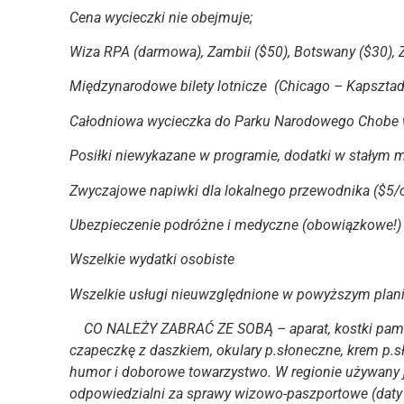
Cena wycieczki nie obejmuje;
Wiza RPA (darmowa), Zambii ($50), Botswany ($30),
Międzynarodowe bilety lotnicze (Chicago – Kapsztad 
Całodniowa wycieczka do Parku Narodowego Chobe 
Posiłki niewykazane w programie, dodatki w stałym 
Zwyczajowe napiwki dla lokalnego przewodnika ($5/o
Ubezpieczenie podróżne i medyczne (obowiązkowe!)
Wszelkie wydatki osobiste
Wszelkie usługi nieuwzględnione w powyższym plan
CO NALEŻY ZABRAĆ ZE SOBĄ – aparat, kostki pamięci, 
czapeczkę z daszkiem, okulary p.słoneczne, krem p.s
humor i doborowe towarzystwo. W regionie używany je
odpowiedzialni za sprawy wizowo-paszportowe (daty 