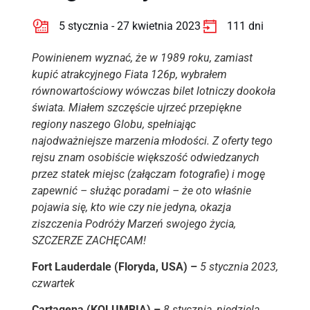
5 stycznia - 27 kwietnia 2023
111 dni
Powinienem wyznać, że w 1989 roku, zamiast
kupić atrakcyjnego Fiata 126p, wybrałem
równowartościowy wówczas bilet lotniczy dookoła
świata. Miałem szczęście ujrzeć przepiękne
regiony naszego Globu, spełniając
najodważniejsze marzenia młodości. Z oferty tego
rejsu znam osobiście większość odwiedzanych
przez statek miejsc (załączam fotografie) i mogę
zapewnić – służąc poradami – że oto właśnie
pojawia się, kto wie czy nie jedyna, okazja
ziszczenia Podróży Marzeń swojego życia,
SZCZERZE ZACHĘCAM!
Fort Lauderdale (Floryda, USA) –
5 stycznia 2023,
czwartek
Cartagena (KOLUMBIA) –
8 stycznia, niedziela