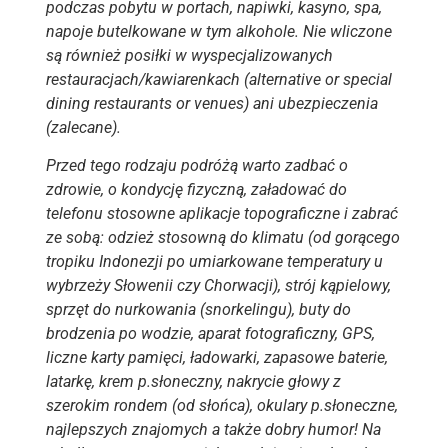
podczas pobytu w portach, napiwki, kasyno, spa,
napoje butelkowane w tym alkohole. Nie wliczone
są również posiłki w wyspecjalizowanych
restauracjach/kawiarenkach (alternative or special
dining restaurants or venues) ani ubezpieczenia
(zalecane).
Przed tego rodzaju podróżą warto zadbać o
zdrowie, o kondycję fizyczną, załadować do
telefonu stosowne aplikacje topograficzne i zabrać
ze sobą: odzież stosowną do klimatu (od gorącego
tropiku Indonezji po umiarkowane temperatury u
wybrzeży Słowenii czy Chorwacji), strój kąpielowy,
sprzęt do nurkowania (snorkelingu), buty do
brodzenia po wodzie, aparat fotograficzny, GPS,
liczne karty pamięci, ładowarki, zapasowe baterie,
latarkę, krem p.słoneczny, nakrycie głowy z
szerokim rondem (od słońca), okulary p.słoneczne,
najlepszych znajomych a także dobry humor! Na