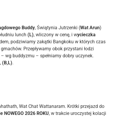
agdowego Buddy
, Świątynia Jutrzenki (
Wat Arun
)
ołudniu lunch
(L)
, wliczony w cenę, i w
ycieczka
ondem, podziwiamy zakątki Bangkoku w których czas
h gmachów. Przepływamy obok przystani łodzi
 my – wg buddyzmu – spełniamy dobry uczynek.
,
(B,L)
.
ahathath, Wat Chat Wattanaram. Krótki przejazd do
ie NOWEGO 2026 ROKU
, w trakcie uroczystej kolacji