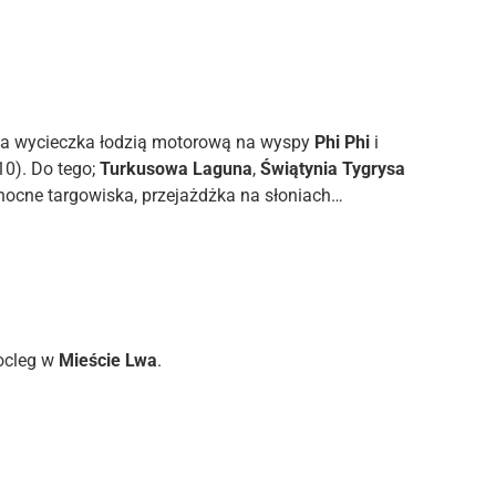
wa wycieczka łodzią motorową na wyspy
Phi Phi
i
10). Do tego;
Turkusowa Laguna
,
Świątynia Tygrysa
, nocne targowiska, przejażdżka na słoniach…
nocleg w
Mieście Lwa
.