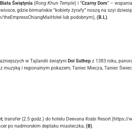
,
Biała Świątynia
(
Rong Khun Temple
) i “
Czarny Dom
” – wspani
 wiosce, gdzie birmańskie “kobiety żyrafy” noszą na szyi dzies
om/theEmpressChiangMaiHotel lub podobnym),
(B.L)
.
ważniejszych w Tajlandii świątyni
Doi Suthep
z 1383 roku, pano
Thai z muzyką i regionalnym pokazem; Taniec Miecza, Taniec Świ
t
, transfer (2.5 godz.) do hotelu Deevana Krabi Resort (https
acer po nadmorskim deptaku miasteczka,
(B)
.