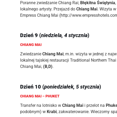
Poranne zwiedzanie Chiang Rai;
Błękitna Świątynia
lokalnego artysty. Przejazd do
Chiang Mai
. Wizyta w
Empress Chiang Mai (http://www.empresshotels.c
Dzień 9
(
niedziela, 4 stycznia
)
CHIANG MAI
Zwiedzanie
Chiang Mai
; m.in. wizyta w jednej z naj
lokalnej tajskiej restauracji Traditional Northern 
Chiang Mai,
(B,D)
.
Dzień 10
(
poniedziałek, 5 stycznia
)
CHIANG MAI
–
PHUKET
Transfer na lotnisko w
Chiang Mai
i przelot na
Phuke
podobnym) w
Krabi
, zakwaterowanie. Wieczorny sp