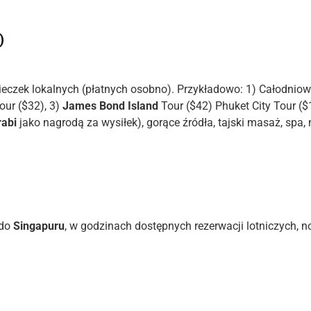
)
czek lokalnych (płatnych osobno). Przykładowo: 1) Całodnio
our ($32), 3)
James Bond Island
Tour ($42) Phuket City Tour ($
rabi
jako nagrodą za wysiłek), gorące źródła, tajski masaż, spa
 do
Singapuru
, w godzinach dostępnych rezerwacji lotniczych, 