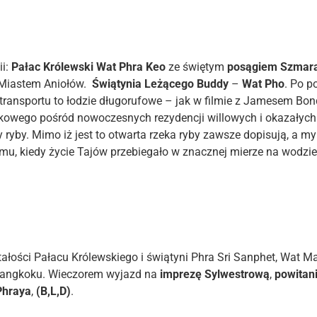
ii:
Pałac Królewski Wat Phra Keo
ze świętym
posągiem Szmar
 Miastem Aniołów.
Świątynia Leżącego Buddy
–
Wat Pho
. Po p
transportu to łodzie długorufowe – jak w filmie z Jamesem B
ekowego pośród nowoczesnych rezydencji willowych i okazałyc
y ryby. Mimo iż jest to otwarta rzeka ryby zawsze dopisują, a
emu, kiedy życie Tajów przebiegało w znacznej mierze na wodzie
tałości Pałacu Królewskiego i świątyni Phra Sri Sanphet, Wat M
 Bangkoku. Wieczorem wyjazd na
imprezę Sylwestrową
,
powitan
Phraya
,
(B,L,D)
.