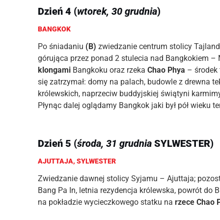
Dzień 4
(
wtorek, 30 grudnia
)
BANGKOK
Po śniadaniu
(B)
zwiedzanie centrum stolicy Tajland
górująca przez ponad 2 stulecia nad Bangkokiem –
klongami
Bangkoku oraz rzeka
Chao Phya
– środek 
się zatrzymał: domy na palach, budowle z drewna t
królewskich, naprzeciw buddyjskiej świątyni karmim
Płynąc dalej oglądamy Bangkok jaki był pół wieku t
Dzień 5
(
środa, 31 grudnia
SYLWESTER
)
AJUTTAJA, SYLWESTER
Zwiedzanie dawnej stolicy Syjamu – Ajuttaja; pozos
Bang Pa In, letnia rezydencja królewska, powrót do
na pokładzie wycieczkowego statku na
rzece Chao 