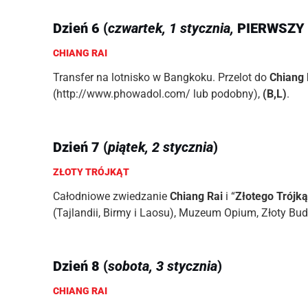
Dzień 6
(
czwartek, 1 stycznia,
PIERWSZY
CHIANG RAI
Transfer na lotnisko w Bangkoku. Przelot do
Chiang 
(http://www.phowadol.com/ lub podobny),
(B,L)
.
Dzień 7
(
piątek, 2 stycznia
)
ZŁOTY TRÓJKĄT
Całodniowe zwiedzanie
Chiang Rai
i “
Złotego Trójką
(Tajlandii, Birmy i Laosu), Muzeum Opium, Złoty B
Dzień 8
(
sobota, 3 stycznia
)
CHIANG RAI