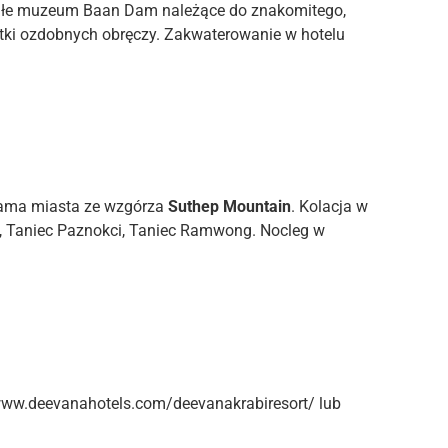
ałe muzeum Baan Dam należące do znakomitego,
iątki ozdobnych obręczy. Zakwaterowanie w hotelu
rama miasta ze wzgórza
Suthep Mountain
. Kolacja w
ec, Taniec Paznokci, Taniec Ramwong. Nocleg w
://www.deevanahotels.com/deevanakrabiresort/ lub